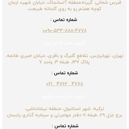
قبرس شمالی: گیرنه،منطقه آلسانجاک، خیابان شهید ارجان
کوچه هفتم رو به روی گلخانه طبیعت
شماره تماس :
0090-533-888-4778
آدرس دفتر ما در ایران
تهران، تهرانپارس، تقاطع گلبرگ و باقری، خیابان امیری طائمه،
پلاک ۱۳۷، طبقه ۳، واحد ۷
شماره تماس :
4778 4762 021
آدرس دفتر ما در ترکیه
ترکیه: شهر استانبول، منطقه نیشانتاشی،
برج عزل ۲۹، طبقه ۱۱-دفتر مهاجرتی و سرمایه گذاری پایسان
شماره تماس :