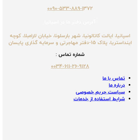
0090-533-889-1
372
آدرس دفتر ما در اسپانیا
اسپانیا، ایالت کاتالونیا، شهر بارسلونا، خیابان لارامبلا، کوچه
اینداستریا، پلاک 15-دفتر مهاجرتی و سرمایه گذاری پایسان
شماره تماس :
0034-611-26-9128
تماس با ما
درباره ما
سیاست حریم خصوصی
شرایط استفاده از خدمات