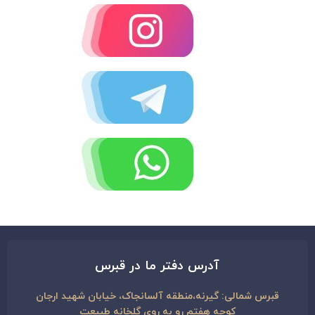
آدرس دفتر ما در قبرس
قبرس شمالی: گیرنه،منطقه آلسانجاک، خیابان شهید ارجان
کوچه هفتم رو به روی گلخانه طبیعت