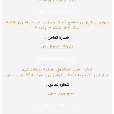
0090-533-888-4778
آدرس دفتر ما در ایران
تهران، تهرانپارس، تقاطع گلبرگ و باقری، خیابان امیری طائمه،
پلاک ۱۳۷، طبقه ۳، واحد ۷
شماره تماس :
4778 4762 021
آدرس دفتر ما در ترکیه
ترکیه: شهر استانبول، منطقه نیشانتاشی،
برج عزل ۲۹، طبقه ۱۱-دفتر مهاجرتی و سرمایه گذاری پایسان
شماره تماس :
0090-533-889-1
372
آدرس دفتر ما در اسپانیا