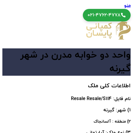
منو
۰۲۱-۴۷۶۲-۴۷۷۸
واحد دو خوابه مدرن در شهر
گیرنه
اطلاعات کلی ملک
نام فایل: Resale Resale/S114
1) شهر: گیرنه
2) منطقه : آلسانجاک
3) نوع ملک: آپارتمانی