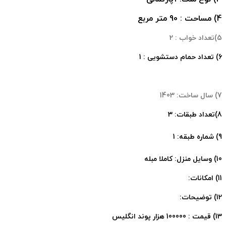
4) مساحت : 90 متر مربع
5)تعداد خواب : 2
6) تعداد حمام دستشویی : 1
7) سال ساخت: 1403
8)تعداد طبقات: 3
9) شماره طبقه: 1
10) وسایل منزل: کاملا مبله
11) امکانات:
12) توضیحات:
13) قیمت : 100000 هزار پوند انگلیس