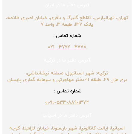
آدرس دفتر ما در ایران
تهران، تهرانپارس، تقاطع گلبرگ و باقری، خیابان امیری طائمه،
پلاک ۱۳۷، طبقه ۳، واحد ۷
شماره تماس :
4778 4762 021
آدرس دفتر ما در ترکیه
ترکیه: شهر استانبول، منطقه نیشانتاشی،
برج عزل ۲۹، طبقه ۱۱-دفتر مهاجرتی و سرمایه گذاری پایسان
شماره تماس :
0090-533-889-1
372
آدرس دفتر ما در اسپانیا
اسپانیا، ایالت کاتالونیا، شهر بارسلونا، خیابان لارامبلا، کوچه