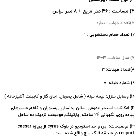
4) مساحت : 46 متر مربع + 8 متر تراس
5)تعداد خواب : ندارد
6) تعداد حمام دستشویی : 1
7) سال ساخت: 1403
8)تعداد طبقات: 3
9) شماره طبقه: 0
10) وسایل منزل: نیمه مبله ( شامل یخچال, اجاق گاز و کابینت آشپزخانه )
11) امکانات: استخر عمومی, سالن بدنسازی, رستوران و کافه, مسیرهای
پیاده روی, نگهبانی 24 ساعته, پارکینگ, موقیعت نزدیک به ساحل
12) توضیحات: این واحد استودیو در بلوک cyrus از پروژه caesar
resport در منطقه لانگ بیچ واقع شده است.