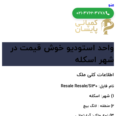
منو
۰۲۱-۴۷۶۲-۴۷۷۸
واحد استودیو خوش قیمت در
شهر اسکله
اطلاعات کلی ملک
نام فایل: Resale Resale/S130
1) شهر: اسکله
2) منطقه : لانگ بیچ
3) نوع ملک: آپارتمانی