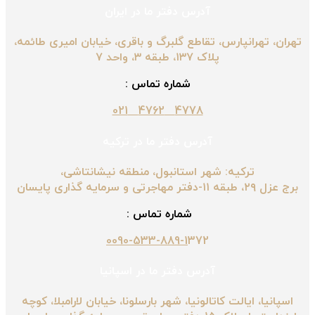
آدرس دفتر ما در ایران
تهران، تهرانپارس، تقاطع گلبرگ و باقری، خیابان امیری طائمه،
پلاک ۱۳۷، طبقه ۳، واحد ۷
شماره تماس :
4778 4762 021
آدرس دفتر ما در ترکیه
ترکیه: شهر استانبول، منطقه نیشانتاشی،
برج عزل ۲۹، طبقه ۱۱-دفتر مهاجرتی و سرمایه گذاری پایسان
شماره تماس :
0090-533-889-1
372
آدرس دفتر ما در اسپانیا
اسپانیا، ایالت کاتالونیا، شهر بارسلونا، خیابان لارامبلا، کوچه