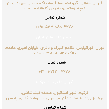
قبرس شمالی: گیرنه،منطقه آلسانجاک، خیابان شهید ارجان
کوچه هفتم رو به روی گلخانه طبیعت
شماره تماس :
0090-533-888-4778
آدرس دفتر ما در ایران
تهران، تهرانپارس، تقاطع گلبرگ و باقری، خیابان امیری طائمه،
پلاک ۱۳۷، طبقه ۳، واحد ۷
شماره تماس :
4778 4762 021
آدرس دفتر ما در ترکیه
ترکیه: شهر استانبول، منطقه نیشانتاشی،
برج عزل ۲۹، طبقه ۱۱-دفتر مهاجرتی و سرمایه گذاری پایسان
شماره تماس :