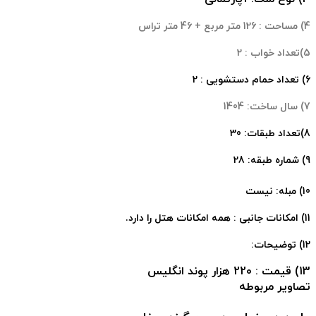
4) مساحت : 126 متر مربع + 46 متر تراس
5)تعداد خواب : 2
6) تعداد حمام دستشویی : 2
7) سال ساخت: 1404
8)تعداد طبقات: 30
9) شماره طبقه: 28
10) مبله: نیست
11) امکانات جانبی : همه امکانات هتل را دارد.
12) توضیحات:
13) قیمت : 220 هزار پوند انگلیس
تصاویر مربوطه