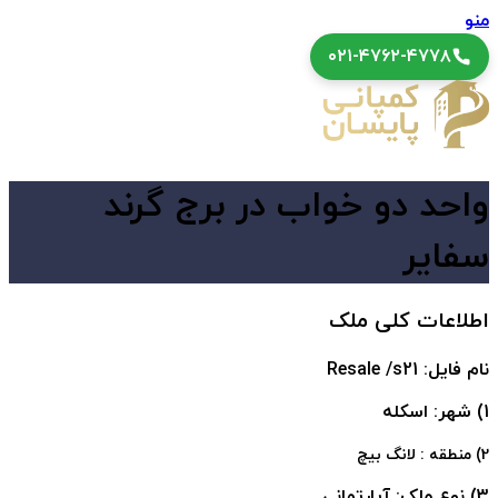
منو
۰۲۱-۴۷۶۲-۴۷۷۸
واحد دو خواب در برج گرند
سفایر
اطلاعات کلی ملک
نام فایل: Resale /s21
1) شهر: اسکله
2) منطقه : لانگ بیچ
3) نوع ملک: آپارتمانی