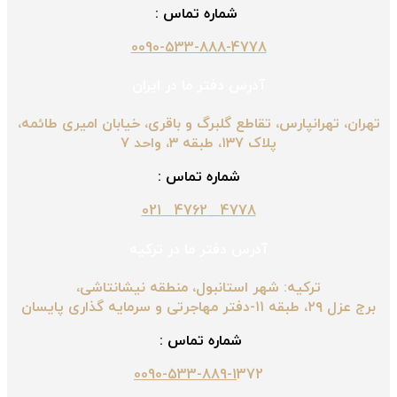
شماره تماس :
0090-533-888-4778
آدرس دفتر ما در ایران
تهران، تهرانپارس، تقاطع گلبرگ و باقری، خیابان امیری طائمه،
پلاک ۱۳۷، طبقه ۳، واحد ۷
شماره تماس :
4778 4762 021
آدرس دفتر ما در ترکیه
ترکیه: شهر استانبول، منطقه نیشانتاشی،
برج عزل ۲۹، طبقه ۱۱-دفتر مهاجرتی و سرمایه گذاری پایسان
شماره تماس :
0090-533-889-1
372