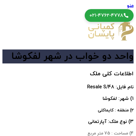
منو
۰۲۱-۴۷۶۲-۴۷۷۸
واحد دو خواب در شهر لفکوشا
اطلاعات کلی ملک
نام فایل: Resale S/48
1) شهر: لفکوشا
2) منطقه : کایماکلی
3) نوع ملک: آپارتمانی
4) مساحت : 75 متر مربع