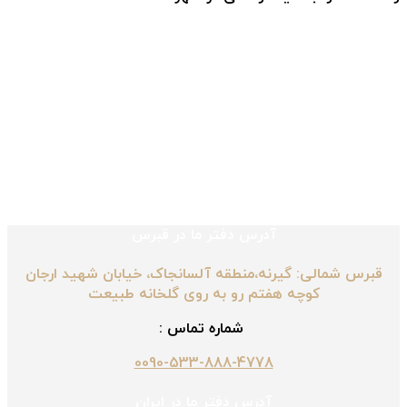
آدرس دفتر ما در قبرس
قبرس شمالی: گیرنه،منطقه آلسانجاک، خیابان شهید ارجان
کوچه هفتم رو به روی گلخانه طبیعت
شماره تماس :
0090-533-888-4778
آدرس دفتر ما در ایران