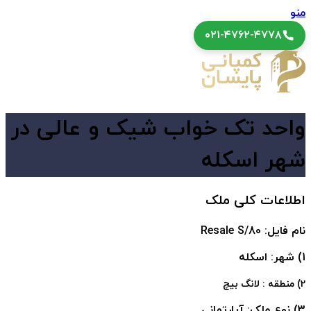
منو
۰۲۱-۴۷۶۲-۴۷۷۸
واحد تک خواب شیک و عالی در
شهر اسکله
اطلاعات کلی ملک
نام فایل: Resale S/80
1) شهر: اسکله
2) منطقه : لانگ بیچ
3) نوع ملک: آپارتمانی