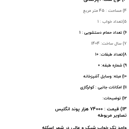
4) مساحت : 45 متر مربع
5)تعداد خواب : 1
6) تعداد حمام دستشویی : 1
7) سال ساخت: 1404
8)تعداد طبقات: 10
9) شماره طبقه: 0
10) مبله: وسایل آشپزخانه
11) امکانات جانبی : کولرگازی
12) توضیحات:
13) قیمت : 74000 هزار پوند انگلیس
تصاویر مربوطه
واحد تک خواب شیک و عالی در شهر اسکله