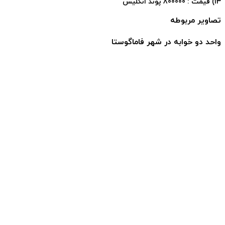
13) قیمت : 800000 پوند انگلیس
تصاویر مربوطه
واحد دو خوابه در شهر فاماگوستا