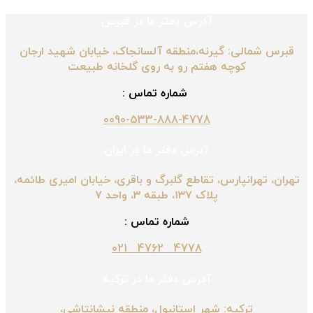
آدرس دفتر ما در قبرس
قبرس شمالی: گیرنه،منطقه آلسانجاک، خیابان شهید ارجان
کوچه هفتم رو به روی گلخانه طبیعت
شماره تماس :
0090-533-888-4778
آدرس دفتر ما در ایران
تهران، تهرانپارس، تقاطع گلبرگ و باقری، خیابان امیری طائمه،
پلاک ۱۳۷، طبقه ۳، واحد ۷
شماره تماس :
4778 4762 021
آدرس دفتر ما در ترکیه
ترکیه: شهر استانبول، منطقه نیشانتاشی،