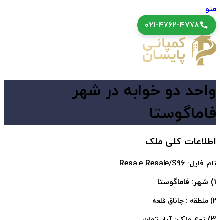
منو
۰۲۱-۴۷۶۲-۴۷۷۸
واحد دو خوابه در شهر
فاماگوستا
اطلاعات کلی ملک
نام فایل: Resale Resale/S96
1) شهر: فاماگوستا
2) منطقه : چاناق قلعه
3) نوع ملک: آپار تمان