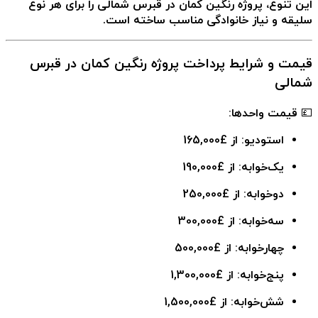
این تنوع، پروژه رنگین کمان در قبرس شمالی را برای هر نوع
سلیقه و نیاز خانوادگی مناسب ساخته است.
قیمت و شرایط پرداخت پروژه رنگین کمان در قبرس
شمالی
💷 قیمت واحدها:
استودیو: از £165,000
یک‌خوابه: از £190,000
دوخوابه: از £250,000
سه‌خوابه: از £300,000
چهارخوابه: از £500,000
پنج‌خوابه: از £1,300,000
شش‌خوابه: از £1,500,000