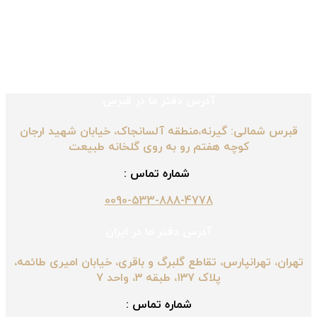
آدرس دفتر ما در قبرس
قبرس شمالی: گیرنه،منطقه آلسانجاک، خیابان شهید ارجان
کوچه هفتم رو به روی گلخانه طبیعت
شماره تماس :
0090-533-888-4778
آدرس دفتر ما در ایران
تهران، تهرانپارس، تقاطع گلبرگ و باقری، خیابان امیری طائمه،
پلاک ۱۳۷، طبقه ۳، واحد ۷
شماره تماس :