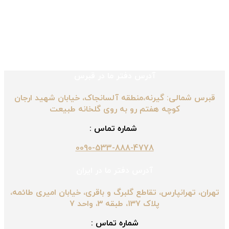
آدرس دفتر ما در قبرس
قبرس شمالی: گیرنه،منطقه آلسانجاک، خیابان شهید ارجان
کوچه هفتم رو به روی گلخانه طبیعت
شماره تماس :
0090-533-888-4778
آدرس دفتر ما در ایران
تهران، تهرانپارس، تقاطع گلبرگ و باقری، خیابان امیری طائمه،
پلاک ۱۳۷، طبقه ۳، واحد ۷
شماره تماس :