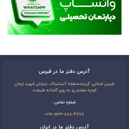
آدرس دفتر ما در قبرس
قبرس شمالی: گیرنه،منطقه آلسانجاک، خیابان شهید ارجان
کوچه هفتم رو به روی گلخانه طبیعت
شماره تماس :
0090-533-888-4778
آدرس دفتر ما در ایران