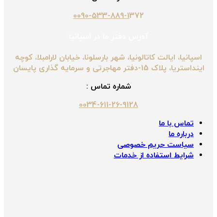
0090-533-889-1
372
آدرس دفتر ما در اسپانیا
اسپانیا، ایالت کاتالونیا، شهر بارسلونا، خیابان لارامبلا، کوچه
اینداستریا، پلاک 15-دفتر مهاجرتی و سرمایه گذاری پایسان
شماره تماس :
0034-611-26-9128
تماس با ما
درباره ما
سیاست حریم خصوصی
شرایط استفاده از خدمات