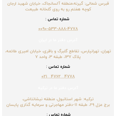
قبرس شمالی: گیرنه،منطقه آلسانجاک، خیابان شهید ارجان
کوچه هفتم رو به روی گلخانه طبیعت
شماره تماس :
0090-533-888-4778
آدرس دفتر ما در ایران
تهران، تهرانپارس، تقاطع گلبرگ و باقری، خیابان امیری طائمه،
پلاک ۱۳۷، طبقه ۳، واحد ۷
شماره تماس :
4778 4762 021
آدرس دفتر ما در ترکیه
ترکیه: شهر استانبول، منطقه نیشانتاشی،
برج عزل ۲۹، طبقه ۱۱-دفتر مهاجرتی و سرمایه گذاری پایسان
شماره تماس :