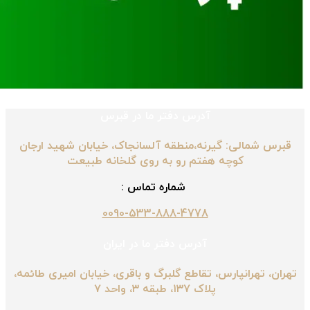
آدرس دفتر ما در قبرس
قبرس شمالی: گیرنه،منطقه آلسانجاک، خیابان شهید ارجان
کوچه هفتم رو به روی گلخانه طبیعت
شماره تماس :
0090-533-888-4778
آدرس دفتر ما در ایران
تهران، تهرانپارس، تقاطع گلبرگ و باقری، خیابان امیری طائمه،
پلاک ۱۳۷، طبقه ۳، واحد ۷