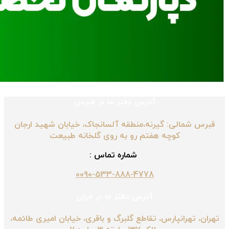
آدرس دفتر ما در قبرس
قبرس شمالی: گیرنه،منطقه آلسانجاک، خیابان شهید ارجان
کوچه هفتم رو به روی گلخانه طبیعت
شماره تماس :
0090-533-888-4778
آدرس دفتر ما در ایران
تهران، تهرانپارس، تقاطع گلبرگ و باقری، خیابان امیری طائمه،