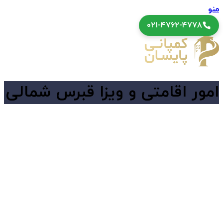
منو
۰۲۱-۴۷۶۲-۴۷۷۸
امور اقامتی و ویزا قبرس شمالی