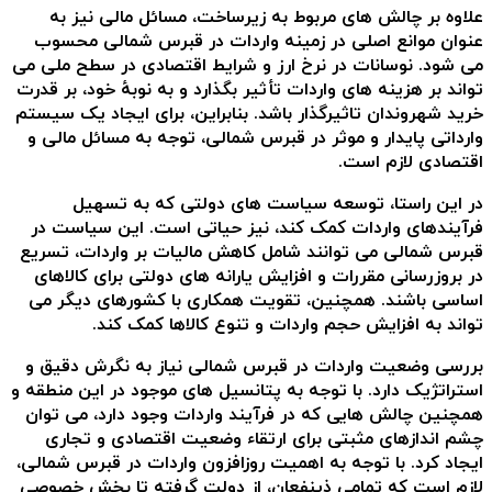
علاوه بر چالش های مربوط به زیرساخت، مسائل مالی نیز به
عنوان موانع اصلی در زمینه واردات در قبرس شمالی محسوب
می شود. نوسانات در نرخ ارز و شرایط اقتصادی در سطح ملی می
تواند بر هزینه های واردات تأثیر بگذارد و به نوبهٔ خود، بر قدرت
خرید شهروندان تاثیرگذار باشد. بنابراین، برای ایجاد یک سیستم
وارداتی پایدار و موثر در قبرس شمالی، توجه به مسائل مالی و
اقتصادی لازم است.
در این راستا، توسعه سیاست های دولتی که به تسهیل
فرآیندهای واردات کمک کند، نیز حیاتی است. این سیاست در
قبرس شمالی می توانند شامل کاهش مالیات بر واردات، تسریع
در بروزرسانی مقررات و افزایش یارانه های دولتی برای کالاهای
اساسی باشند. همچنین، تقویت همکاری با کشورهای دیگر می
تواند به افزایش حجم واردات و تنوع کالاها کمک کند.
بررسی وضعیت واردات در قبرس شمالی نیاز به نگرش دقیق و
استراتژیک دارد. با توجه به پتانسیل های موجود در این منطقه و
همچنین چالش هایی که در فرآیند واردات وجود دارد، می توان
چشم اندازهای مثبتی برای ارتقاء وضعیت اقتصادی و تجاری
ایجاد کرد. با توجه به اهمیت روزافزون واردات در قبرس شمالی،
لازم است که تمامی ذینفعان، از دولت گرفته تا بخش خصوصی