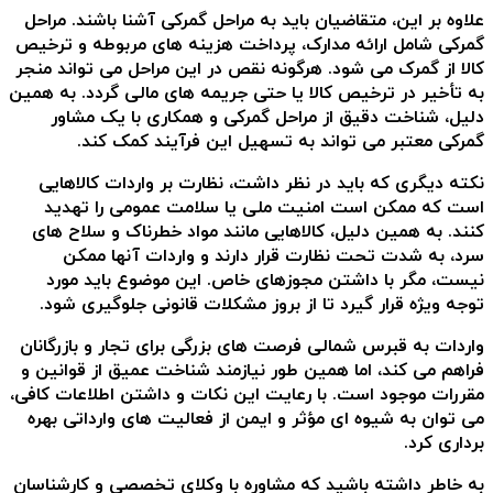
علاوه بر این، متقاضیان باید به مراحل گمرکی آشنا باشند. مراحل
گمرکی شامل ارائه مدارک، پرداخت هزینه های مربوطه و ترخیص
کالا از گمرک می شود. هرگونه نقص در این مراحل می تواند منجر
به تأخیر در ترخیص کالا یا حتی جریمه های مالی گردد. به همین
دلیل، شناخت دقیق از مراحل گمرکی و همکاری با یک مشاور
گمرکی معتبر می تواند به تسهیل این فرآیند کمک کند.
نکته دیگری که باید در نظر داشت، نظارت بر واردات کالاهایی
است که ممکن است امنیت ملی یا سلامت عمومی را تهدید
کنند. به همین دلیل، کالاهایی مانند مواد خطرناک و سلاح های
سرد، به شدت تحت نظارت قرار دارند و واردات آنها ممکن
نیست، مگر با داشتن مجوزهای خاص. این موضوع باید مورد
توجه ویژه قرار گیرد تا از بروز مشکلات قانونی جلوگیری شود.
واردات به قبرس شمالی فرصت های بزرگی برای تجار و بازرگانان
فراهم می کند، اما همین طور نیازمند شناخت عمیق از قوانین و
مقررات موجود است. با رعایت این نکات و داشتن اطلاعات کافی،
می توان به شیوه ای مؤثر و ایمن از فعالیت های وارداتی بهره
برداری کرد.
به خاطر داشته باشید که مشاوره با وکلای تخصصی و کارشناسان