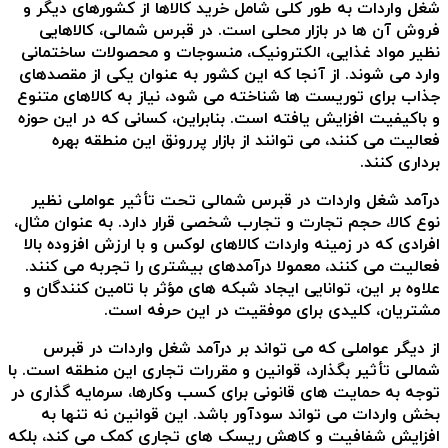
شغل واردات به طور کلی شامل خرید کالاها از کشورهای دیگر و
فروش آن ها در بازار محلی است. در قبرس شمالی، کالاهایی
نظیر مواد غذایی، الکترونیک، منسوجات و محصولات ساختمانی
وارد می شوند. از آنجا که این کشور به عنوان یکی از مقصدهای
جذاب برای توریست ها شناخته می شود، نیاز به کالاهای متنوع
و باکیفیت افزایش یافته است. بنابراین، کسانی که در این حوزه
فعالیت می کنند، می توانند از بازار پررونق این منطقه بهره
برداری کنند.
درآمد شغل واردات در قبرس شمالی تحت تأثیر عواملی نظیر
نوع کالا، حجم تجارت و تجارب شخصی قرار دارد. به عنوان مثال،
افرادی که در زمینه واردات کالاهای لوکس و با ارزش افزوده بالا
فعالیت می کنند، معمولا درآمدهای بیشتری را تجربه می کنند.
علاوه بر این، توانایی ایجاد شبکه های مؤثر با تامین کنندگان و
مشتریان، کلیدی برای موفقیت در این حرفه است.
از دیگر عواملی که می تواند بر درآمد شغل
واردات در قبرس
شمالی
تأثیر بگذارد، قوانین و مقررات تجاری این منطقه است. با
توجه به حمایت های قانونی برای کسب وکارها، سرمایه گذاری در
بخش واردات می تواند سودآور باشد. این قوانین نه تنها به
افزایش شفافیت و کاهش ریسک های تجاری کمک می کند، بلکه