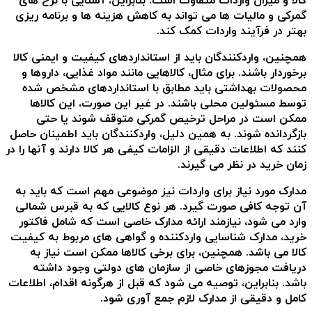
کالا و میزان واردات متفاوت است. بنابراین، آشنایی با نرخ های
گمرکی و مالیات ها می تواند به کاهش هزینه ها و برنامه ریزی
بهتر در فرآیند واردات کمک کند.
همچنین، واردکنندگان باید از استانداردهای کیفیت و ایمنی کالا
برخوردار باشند. برای مثال، کالاهایی مانند مواد غذایی، داروها و
محصولات بهداشتی باید مطابق با استانداردهای مشخص شده
توسط مسئولین محلی باشند. در غیر این صورت، این کالاها
ممکن است در مراحل ترخیص گمرکی متوقف شوند یا حتی
بازگردانده شوند. به همین دلیل، واردکنندگان باید اطمینان حاصل
کنند که اطلاعات دقیقی از الزامات کیفی هر کالا دارند و آنها را در
زمان خرید در نظر می گیرند.
مدارک مورد نیاز برای واردات نیز موضوعی مهم است که باید به
آن توجه کافی صورت گیرد. هر نوع کالایی که به قبرس شمالی
وارد می شود، نیازمند ارائه مدارک خاصی است که شامل فاکتور
خرید، مدارک شناسایی واردکننده و گواهی های مربوط به کیفیت
کالا می باشد. همچنین، برای برخی کالاها ممکن است نیاز به
دریافت مجوزهای خاصی از سازمان های دولتی وجود داشته
باشد. بنابراین، توصیه می شود که قبل از هرگونه اقدام، اطلاعات
کامل و دقیقی از مدارک لازم جمع آوری شود.